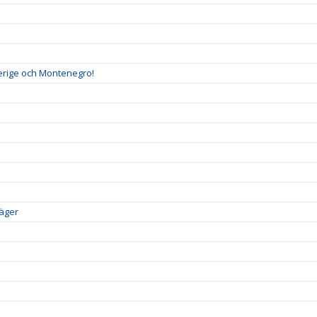
verige och Montenegro!
läger