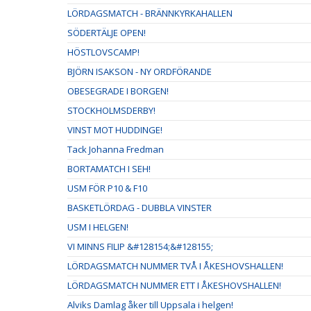
LÖRDAGSMATCH - BRÄNNKYRKAHALLEN
SÖDERTÄLJE OPEN!
HÖSTLOVSCAMP!
BJÖRN ISAKSON - NY ORDFÖRANDE
OBESEGRADE I BORGEN!
STOCKHOLMSDERBY!
VINST MOT HUDDINGE!
Tack Johanna Fredman
BORTAMATCH I SEH!
USM FÖR P10 & F10
BASKETLÖRDAG - DUBBLA VINSTER
USM I HELGEN!
VI MINNS FILIP &#128154;&#128155;
LÖRDAGSMATCH NUMMER TVÅ I ÅKESHOVSHALLEN!
LÖRDAGSMATCH NUMMER ETT I ÅKESHOVSHALLEN!
Alviks Damlag åker till Uppsala i helgen!