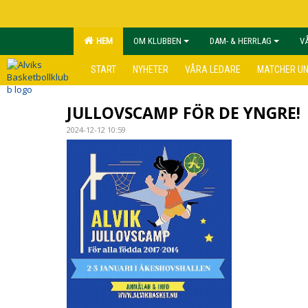
HEM
OM KLUBBEN
DAM- & HERRLAG
V
START
NYHETER
VÅRA LEDARE
MATCHER U
JULLOVSCAMP FÖR DE YNGRE!
2024-12-12 10:59