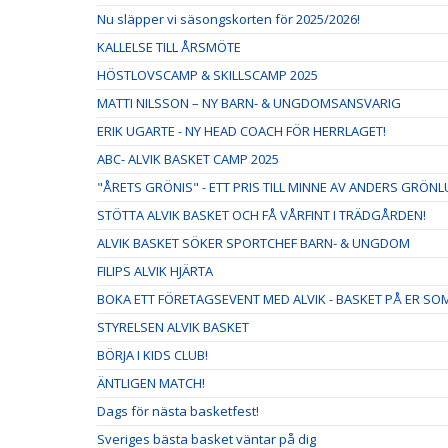
Nu släpper vi säsongskorten för 2025/2026!
KALLELSE TILL ÅRSMÖTE
HÖSTLOVSCAMP & SKILLSCAMP 2025
MATTI NILSSON – NY BARN- & UNGDOMSANSVARIG
ERIK UGARTE - NY HEAD COACH FÖR HERRLAGET!
ABC- ALVIK BASKET CAMP 2025
"ÅRETS GRÖNIS" - ETT PRIS TILL MINNE AV ANDERS GRÖN
STÖTTA ALVIK BASKET OCH FÅ VÅRFINT I TRÄDGÅRDEN!
ALVIK BASKET SÖKER SPORTCHEF BARN- & UNGDOM
FILIPS ALVIK HJÄRTA
BOKA ETT FÖRETAGSEVENT MED ALVIK - BASKET PÅ ER S
STYRELSEN ALVIK BASKET
BÖRJA I KIDS CLUB!
ÄNTLIGEN MATCH!
Dags för nästa basketfest!
Sveriges bästa basket väntar på dig