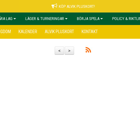
KÖP ALVIK PLUSKORT!
ÅRA LAG
LÄGER & TURNERINGAR
BÖRJA SPELA
POLICY & RIKTL
NGDOM
KALENDER
ALVIK PLUSKORT
KONTAKT
<
>