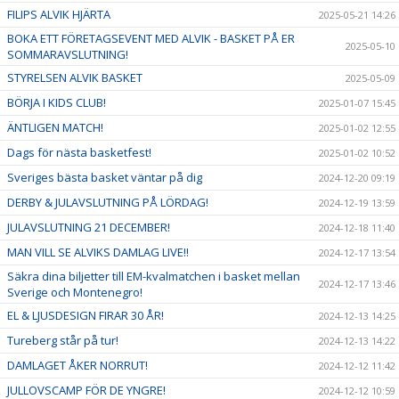
FILIPS ALVIK HJÄRTA
2025-05-21 14:26
BOKA ETT FÖRETAGSEVENT MED ALVIK - BASKET PÅ ER
2025-05-10
SOMMARAVSLUTNING!
STYRELSEN ALVIK BASKET
2025-05-09
BÖRJA I KIDS CLUB!
2025-01-07 15:45
ÄNTLIGEN MATCH!
2025-01-02 12:55
Dags för nästa basketfest!
2025-01-02 10:52
Sveriges bästa basket väntar på dig
2024-12-20 09:19
DERBY & JULAVSLUTNING PÅ LÖRDAG!
2024-12-19 13:59
JULAVSLUTNING 21 DECEMBER!
2024-12-18 11:40
MAN VILL SE ALVIKS DAMLAG LIVE!!
2024-12-17 13:54
Säkra dina biljetter till EM-kvalmatchen i basket mellan
2024-12-17 13:46
Sverige och Montenegro!
EL & LJUSDESIGN FIRAR 30 ÅR!
2024-12-13 14:25
Tureberg står på tur!
2024-12-13 14:22
DAMLAGET ÅKER NORRUT!
2024-12-12 11:42
JULLOVSCAMP FÖR DE YNGRE!
2024-12-12 10:59