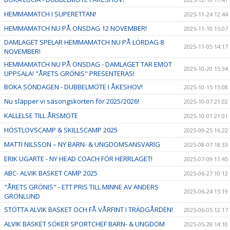
HEMMAMATCH I SUPERETTAN!
2025-11-24 12:44
HEMMAMATCH NU PÅ ONSDAG 12 NOVEMBER!
2025-11-10 15:07
DAMLAGET SPELAR HEMMAMATCH NU PÅ LÖRDAG 8
2025-11-05 14:17
NOVEMBER!
HEMMAMATCH NU PÅ ONSDAG - DAMLAGET TAR EMOT
2025-10-20 15:34
UPPSALA! "ÅRETS GRÖNIS" PRESENTERAS!
BOKA SÖNDAGEN - DUBBELMÖTE I ÅKESHOV!
2025-10-15 15:08
Nu släpper vi säsongskorten för 2025/2026!
2025-10-07 21:02
KALLELSE TILL ÅRSMÖTE
2025-10-01 21:01
HÖSTLOVSCAMP & SKILLSCAMP 2025
2025-09-25 16:22
MATTI NILSSON – NY BARN- & UNGDOMSANSVARIG
2025-08-07 18:33
ERIK UGARTE - NY HEAD COACH FÖR HERRLAGET!
2025-07-09 11:45
ABC- ALVIK BASKET CAMP 2025
2025-06-27 10:12
"ÅRETS GRÖNIS" - ETT PRIS TILL MINNE AV ANDERS
2025-06-24 15:19
GRÖNLUND
STÖTTA ALVIK BASKET OCH FÅ VÅRFINT I TRÄDGÅRDEN!
2025-06-05 12:17
ALVIK BASKET SÖKER SPORTCHEF BARN- & UNGDOM
2025-05-28 14:10