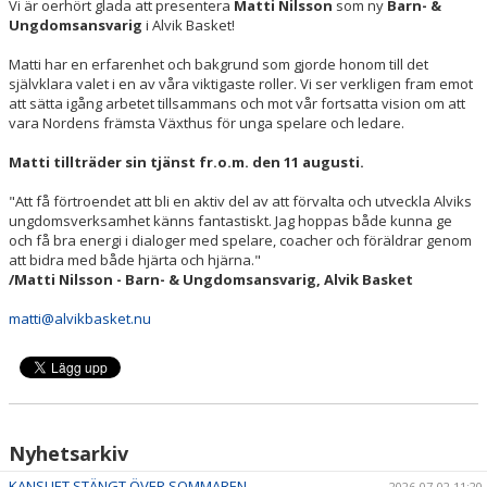
Vi är oerhört glada att presentera
Matti Nilsson
som ny
Barn- &
Ungdomsansvarig
i Alvik Basket!
Matti har en erfarenhet och bakgrund som gjorde honom till det
självklara valet i en av våra viktigaste roller. Vi ser verkligen fram emot
att sätta igång arbetet tillsammans och mot vår fortsatta vision om att
vara Nordens främsta Växthus för unga spelare och ledare.
Matti tillträder sin tjänst fr.o.m. den 11 augusti.
"Att få förtroendet att bli en aktiv del av att förvalta och utveckla Alviks
ungdomsverksamhet känns fantastiskt. Jag hoppas både kunna ge
och få bra energi i dialoger med spelare, coacher och föräldrar genom
att bidra med både hjärta och hjärna."
/Matti Nilsson - Barn- & Ungdomsansvarig, Alvik Basket
matti@alvikbasket.nu
Nyhetsarkiv
KANSLIET STÄNGT ÖVER SOMMAREN
2026-07-02 11:20