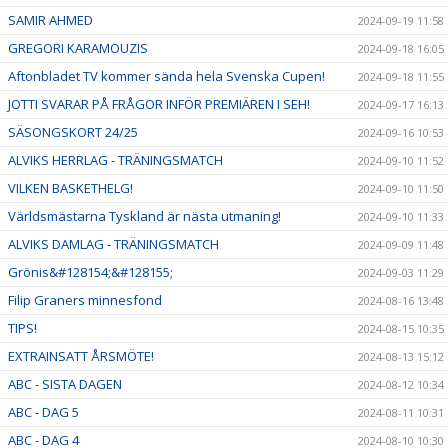
SAMIR AHMED
2024-09-19 11:58
GREGORI KARAMOUZIS
2024-09-18 16:05
Aftonbladet TV kommer sända hela Svenska Cupen!
2024-09-18 11:55
JOTTI SVARAR PÅ FRÅGOR INFÖR PREMIÄREN I SEH!
2024-09-17 16:13
SÄSONGSKORT 24/25
2024-09-16 10:53
ALVIKS HERRLAG - TRÄNINGSMATCH
2024-09-10 11:52
VILKEN BASKETHELG!
2024-09-10 11:50
Världsmästarna Tyskland är nästa utmaning!
2024-09-10 11:33
ALVIKS DAMLAG - TRÄNINGSMATCH
2024-09-09 11:48
Grönis&#128154;&#128155;
2024-09-03 11:29
Filip Graners minnesfond
2024-08-16 13:48
TIPS!
2024-08-15 10:35
EXTRAINSATT ÅRSMÖTE!
2024-08-13 15:12
ABC - SISTA DAGEN
2024-08-12 10:34
ABC - DAG 5
2024-08-11 10:31
ABC - DAG 4
2024-08-10 10:30