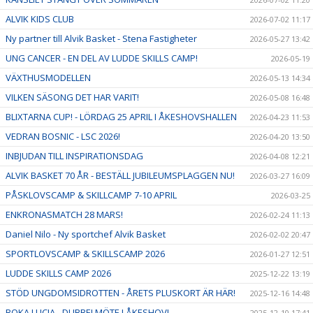
ALVIK KIDS CLUB
2026-07-02 11:17
Ny partner till Alvik Basket - Stena Fastigheter
2026-05-27 13:42
UNG CANCER - EN DEL AV LUDDE SKILLS CAMP!
2026-05-19
VÄXTHUSMODELLEN
2026-05-13 14:34
VILKEN SÄSONG DET HAR VARIT!
2026-05-08 16:48
BLIXTARNA CUP! - LÖRDAG 25 APRIL I ÅKESHOVSHALLEN
2026-04-23 11:53
VEDRAN BOSNIC - LSC 2026!
2026-04-20 13:50
INBJUDAN TILL INSPIRATIONSDAG
2026-04-08 12:21
ALVIK BASKET 70 ÅR - BESTÄLL JUBILEUMSPLAGGEN NU!
2026-03-27 16:09
PÅSKLOVSCAMP & SKILLCAMP 7-10 APRIL
2026-03-25
ENKRONASMATCH 28 MARS!
2026-02-24 11:13
Daniel Nilo - Ny sportchef Alvik Basket
2026-02-02 20:47
SPORTLOVSCAMP & SKILLSCAMP 2026
2026-01-27 12:51
LUDDE SKILLS CAMP 2026
2025-12-22 13:19
STÖD UNGDOMSIDROTTEN - ÅRETS PLUSKORT ÄR HÄR!
2025-12-16 14:48
BOKA LUCIA - DUBBELMÖTE I ÅKESHOV!
2025-12-10 17:41