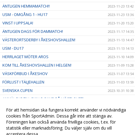
ÄNTLIGEN HEMMAMATCH!!
2023-11-23 13:42
USM - OMGÅNG 1 - HU17
2023-11-23 13:36
VINST I UPPSALA!
2023-11-20 15:20
ÄNTLIGEN DAGS FÖR DAMMATCH!
2023-11-17 14:35
VÄSTERORTSDERBY I ÅKESHOVSHALLEN!
2023-11-13 14:47
USM - DU17
2023-11-13 14:13
HERRLAGET MÖTER AROS
2023-11-10 14:09
KOM TILL ÅKESHOVSHALLEN I HELGEN!
2023-11-09 15:28
VÄSKFÖRBUD I ÅKESHOV
2023-11-07 13:54
FÖRLUST I TÄLJEHALLEN
2023-11-03 13:59
SVENSKA CUPEN
2023-10-31 10:38
ANMÄL DIG TILL SKILLS CAMP PÅ HÖSTLOVET!
2023-10-21 08:23
HEMMAPREMIÄR, ALVIK MÖTER EOS
2023-10-21 08:18
För att hemsidan ska fungera korrekt använder vi nödvändiga
cookies från SportAdmin. Dessa går inte att stänga av.
2023-09-27 16:31
Föreningen kan också använda frivilliga cookies, t.ex. för
2023-09-01 11:20
statistik eller marknadsföring. Du väljer själv om du vill
acceptera dessa.