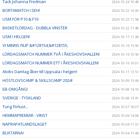
Tack Johanna Fredman
2024-10-24 10:48
BORTAMATCH I SEH!
2024-10-22 16:30
USM FÖR P10 & F10
2024-10-22 11:58
BASKETLÖRDAG - DUBBLA VINSTER
2024-10-22 11:48
USM I HELGEN!
2024-10-17 11:38
VI MINNS FILIP &#128154;&#128155;
2024-10-16 15:50
LÖRDAGSMATCH NUMMER TVÅ I ÅKESHOVSHALLEN!
2024-10-16 10:50
LÖRDAGSMATCH NUMMER ETT I ÅKESHOVSHALLEN!
2024-10-16 10:01
Alviks Damlag åker till Uppsala i helgen!
2024-10-11 13:51
HÖSTLOVSCAMP & SKILLSCAMP 2024!
2024-10-09 13:46
EB-OMGÅNG!
2024-10-08 14:10
SVERIGE - TYSKLAND
2024-10-08 13:41
Tung förlust...
2024-10-07 18:07
HEMMAPREMIÄR - VINST
2024-10-06 14:08
NAPRAPATLANDSLAGET
2024-10-04 11:51
BLIXTARNA!
2024-10-04 11:46