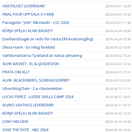
VÄXTHUSET LEVERERAR!
2024-05-01 14:29
FINAL FOUR UPPSALA 3-5 MAJ!
2024-04-26 13:52
Panagiotis "Jotti" Nikolaidis - LSC 2024
2024-04-25 11:58
BÖRJA SPELA I ALVIK BASKET!
2024-04-24 16:08
Damlandslaget är redo för nästa EM-kvalsomgång!
2024-04-24 15:58
Olivia Harm - En riktig förebild
2024-04-22 16:45
Världsmästarna Tyskland är nästa utmaning
2024-04-22 15:26
ALVIK BASKET - EL & LJUSDESIGN
2024-04-22 12:56
PRATA OM ALLT
2024-04-15 15:12
ALVIK -BLACKEBERG, SÖNDAGSDERBY!
2024-04-14 22:00
Utveckling Dam - 2:a i Basketettan
2024-04-12 17:11
LUCAS PEREZ - LUDDE SKILLS CAMP 2024
2024-04-12 14:01
ALVIKS VÄXTHUS LEVERERAR!
2024-04-11 14:13
BÖRJA SPELA I ALVIK BASKET!
2024-04-10 15:23
USM I HELGEN!
2024-04-10 14:56
SAVE THE DATE - ABC 2024
2024-04-10 14:31