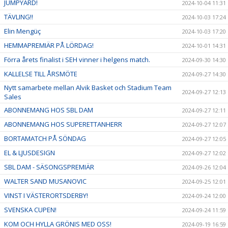
JUMPYARD!
2024-10-04 11:31
TÄVLING!!
2024-10-03 17:24
Elin Mengüç
2024-10-03 17:20
HEMMAPREMIÄR PÅ LÖRDAG!
2024-10-01 14:31
Förra årets finalist i SEH vinner i helgens match.
2024-09-30 14:30
KALLELSE TILL ÅRSMÖTE
2024-09-27 14:30
Nytt samarbete mellan Alvik Basket och Stadium Team
2024-09-27 12:13
Sales
ABONNEMANG HOS SBL DAM
2024-09-27 12:11
ABONNEMANG HOS SUPERETTANHERR
2024-09-27 12:07
BORTAMATCH PÅ SÖNDAG
2024-09-27 12:05
EL & LJUSDESIGN
2024-09-27 12:02
SBL DAM - SÄSONGSPREMIÄR
2024-09-26 12:04
WALTER SAND MUSANOVIC
2024-09-25 12:01
VINST I VÄSTERORTSDERBY!
2024-09-24 12:00
SVENSKA CUPEN!
2024-09-24 11:59
KOM OCH HYLLA GRÖNIS MED OSS!
2024-09-19 16:59