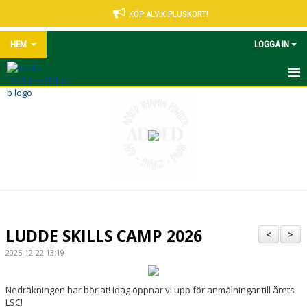
KÖP ALVIK PLUSKORT!
HEM
LOGGA IN
START
NYHETER
VÅRA LEDARE
MATCHER UNGDOM
KALENDER
LUDDE SKILLS CAMP 2026
<
>
ALVIK PLUSKORT
2025-12-22 13:19
KONTAKT
Nedräkningen har börjat! Idag öppnar vi upp för anmälningar till årets
LSC!