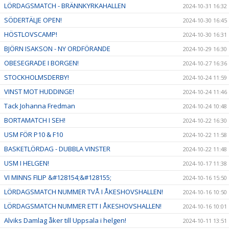
LÖRDAGSMATCH - BRÄNNKYRKAHALLEN
2024-10-31 16:32
SÖDERTÄLJE OPEN!
2024-10-30 16:45
HÖSTLOVSCAMP!
2024-10-30 16:31
BJÖRN ISAKSON - NY ORDFÖRANDE
2024-10-29 16:30
OBESEGRADE I BORGEN!
2024-10-27 16:36
STOCKHOLMSDERBY!
2024-10-24 11:59
VINST MOT HUDDINGE!
2024-10-24 11:46
Tack Johanna Fredman
2024-10-24 10:48
BORTAMATCH I SEH!
2024-10-22 16:30
USM FÖR P10 & F10
2024-10-22 11:58
BASKETLÖRDAG - DUBBLA VINSTER
2024-10-22 11:48
USM I HELGEN!
2024-10-17 11:38
VI MINNS FILIP &#128154;&#128155;
2024-10-16 15:50
LÖRDAGSMATCH NUMMER TVÅ I ÅKESHOVSHALLEN!
2024-10-16 10:50
LÖRDAGSMATCH NUMMER ETT I ÅKESHOVSHALLEN!
2024-10-16 10:01
Alviks Damlag åker till Uppsala i helgen!
2024-10-11 13:51