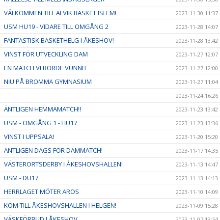
VÄLKOMMEN TILL ALVIK BASKET ISLEM!
2023-11-30 11:37
USM HU19 - VIDARE TILL OMGÅNG 2
2023-11-28 14:07
FANTASTISK BASKETHELG I ÅKESHOV!
2023-11-28 13:42
VINST FÖR UTVECKLING DAM
2023-11-27 12:07
EN MATCH VI BORDE VUNNIT
2023-11-27 12:00
NIU PÅ BROMMA GYMNASIUM
2023-11-27 11:04
2023-11-24 16:26
ÄNTLIGEN HEMMAMATCH!!
2023-11-23 13:42
USM - OMGÅNG 1 - HU17
2023-11-23 13:36
VINST I UPPSALA!
2023-11-20 15:20
ÄNTLIGEN DAGS FÖR DAMMATCH!
2023-11-17 14:35
VÄSTERORTSDERBY I ÅKESHOVSHALLEN!
2023-11-13 14:47
USM - DU17
2023-11-13 14:13
HERRLAGET MÖTER AROS
2023-11-10 14:09
KOM TILL ÅKESHOVSHALLEN I HELGEN!
2023-11-09 15:28
VÄSKFÖRBUD I ÅKESHOV
2023-11-07 13:54