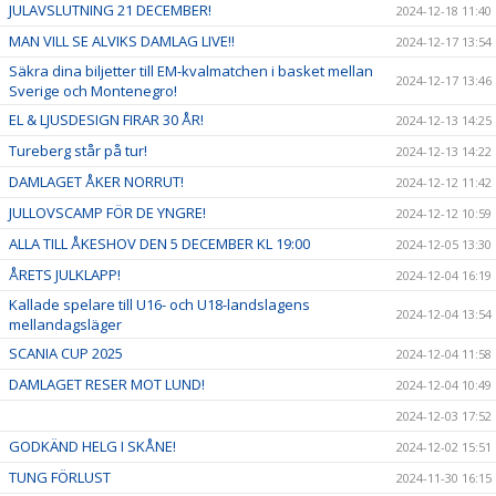
JULAVSLUTNING 21 DECEMBER!
2024-12-18 11:40
MAN VILL SE ALVIKS DAMLAG LIVE!!
2024-12-17 13:54
Säkra dina biljetter till EM-kvalmatchen i basket mellan
2024-12-17 13:46
Sverige och Montenegro!
EL & LJUSDESIGN FIRAR 30 ÅR!
2024-12-13 14:25
Tureberg står på tur!
2024-12-13 14:22
DAMLAGET ÅKER NORRUT!
2024-12-12 11:42
JULLOVSCAMP FÖR DE YNGRE!
2024-12-12 10:59
ALLA TILL ÅKESHOV DEN 5 DECEMBER KL 19:00
2024-12-05 13:30
ÅRETS JULKLAPP!
2024-12-04 16:19
Kallade spelare till U16- och U18-landslagens
2024-12-04 13:54
mellandagsläger
SCANIA CUP 2025
2024-12-04 11:58
DAMLAGET RESER MOT LUND!
2024-12-04 10:49
2024-12-03 17:52
GODKÄND HELG I SKÅNE!
2024-12-02 15:51
TUNG FÖRLUST
2024-11-30 16:15