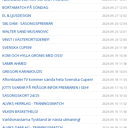
BORTAMATCH PÅ SÖNDAG
2024-09-27 12:05
EL & LJUSDESIGN
2024-09-27 12:02
SBL DAM - SÄSONGSPREMIÄR
2024-09-26 12:04
WALTER SAND MUSANOVIC
2024-09-25 12:01
VINST I VÄSTERORTSDERBY!
2024-09-24 12:00
SVENSKA CUPEN!
2024-09-24 11:59
KOM OCH HYLLA GRÖNIS MED OSS!
2024-09-19 16:59
SAMIR AHMED
2024-09-19 11:58
GREGORI KARAMOUZIS
2024-09-18 16:05
Aftonbladet TV kommer sända hela Svenska Cupen!
2024-09-18 11:55
JOTTI SVARAR PÅ FRÅGOR INFÖR PREMIÄREN I SEH!
2024-09-17 16:13
SÄSONGSKORT 24/25
2024-09-16 10:53
ALVIKS HERRLAG - TRÄNINGSMATCH
2024-09-10 11:52
VILKEN BASKETHELG!
2024-09-10 11:50
Världsmästarna Tyskland är nästa utmaning!
2024-09-10 11:33
ALVIKS DAMLAG - TRÄNINGSMATCH
2024-09-09 11:48