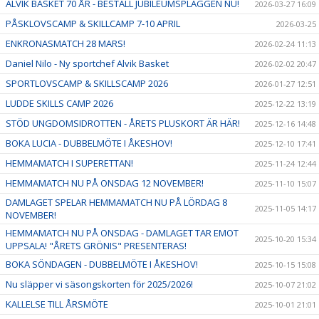
ALVIK BASKET 70 ÅR - BESTÄLL JUBILEUMSPLAGGEN NU!
2026-03-27 16:09
PÅSKLOVSCAMP & SKILLCAMP 7-10 APRIL
2026-03-25
ENKRONASMATCH 28 MARS!
2026-02-24 11:13
Daniel Nilo - Ny sportchef Alvik Basket
2026-02-02 20:47
SPORTLOVSCAMP & SKILLSCAMP 2026
2026-01-27 12:51
LUDDE SKILLS CAMP 2026
2025-12-22 13:19
STÖD UNGDOMSIDROTTEN - ÅRETS PLUSKORT ÄR HÄR!
2025-12-16 14:48
BOKA LUCIA - DUBBELMÖTE I ÅKESHOV!
2025-12-10 17:41
HEMMAMATCH I SUPERETTAN!
2025-11-24 12:44
HEMMAMATCH NU PÅ ONSDAG 12 NOVEMBER!
2025-11-10 15:07
DAMLAGET SPELAR HEMMAMATCH NU PÅ LÖRDAG 8
2025-11-05 14:17
NOVEMBER!
HEMMAMATCH NU PÅ ONSDAG - DAMLAGET TAR EMOT
2025-10-20 15:34
UPPSALA! "ÅRETS GRÖNIS" PRESENTERAS!
BOKA SÖNDAGEN - DUBBELMÖTE I ÅKESHOV!
2025-10-15 15:08
Nu släpper vi säsongskorten för 2025/2026!
2025-10-07 21:02
KALLELSE TILL ÅRSMÖTE
2025-10-01 21:01