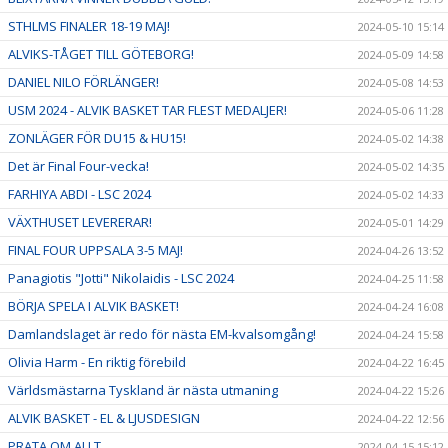
STHLMS FINALER 18-19 MAJ!
2024-05-10 15:14
ALVIKS-TÅGET TILL GÖTEBORG!
2024-05-09 14:58
DANIEL NILO FÖRLÄNGER!
2024-05-08 14:53
USM 2024 - ALVIK BASKET TAR FLEST MEDALJER!
2024-05-06 11:28
ZONLÄGER FÖR DU15 & HU15!
2024-05-02 14:38
Det är Final Four-vecka!
2024-05-02 14:35
FARHIYA ABDI - LSC 2024
2024-05-02 14:33
VÄXTHUSET LEVERERAR!
2024-05-01 14:29
FINAL FOUR UPPSALA 3-5 MAJ!
2024-04-26 13:52
Panagiotis "Jotti" Nikolaidis - LSC 2024
2024-04-25 11:58
BÖRJA SPELA I ALVIK BASKET!
2024-04-24 16:08
Damlandslaget är redo för nästa EM-kvalsomgång!
2024-04-24 15:58
Olivia Harm - En riktig förebild
2024-04-22 16:45
Världsmästarna Tyskland är nästa utmaning
2024-04-22 15:26
ALVIK BASKET - EL & LJUSDESIGN
2024-04-22 12:56
PRATA OM ALLT
2024-04-15 15:12