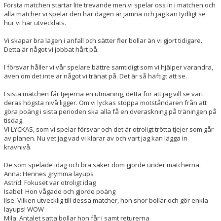
Första matchen startar lite trevande men vi spelar oss in i matchen och
alla matcher vi spelar den här dagen är jämna och jag kan tydligt se
hur vi har utvecklats.
Vi skapar bra lägen i anfall och sätter fler bollar än vi gjort tidigare.
Detta är något vi jobbat hårt på.
I försvar håller vi vår spelare bättre samtidigt som vi hjälper varandra,
även om det inte är något vi tränat på. Det är så häftigt att se.
I sista matchen får tjejerna en utmaning, detta för att jag vill se vart
deras högsta nivå ligger. Om vi lyckas stoppa motståndaren från att
göra poäng i sista perioden ska alla få en överaskning på träningen på
tisdag.
VI LYCKAS, som vi spelar försvar och det är otroligt trötta tjejer som går
av planen. Nu vet jag vad vi klarar av och vart jag kan lägga in
kravnivå.
De som spelade idag och bra saker dom gjorde under matcherna:
Anna: Hennes grymma layups
Astrid: Fokuset var otroligt idag
Isabel: Hon vågade och gjorde poäng
Ilse: Vilken utvecklig till dessa matcher, hon snor bollar och gör enkla
layups! WOW
Mila: Antalet satta bollar hon får i samt returerna