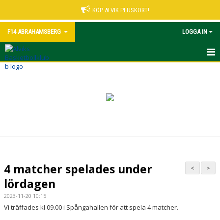
KÖP ALVIK PLUSKORT!
F14 ABRAHAMSBERG
LOGGA IN
HEM
NYHETER
KALENDER
MATCHER
TRUPPEN
4 matcher spelades under
<
>
BILDGALLERI
lördagen
2023-11-20 10:15
DOKUMENT
Vi träffades kl 09.00 i Spångahallen för att spela 4 matcher.
KONTAKT