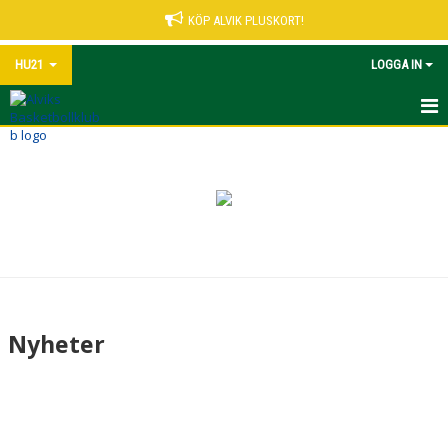
KÖP ALVIK PLUSKORT!
HU21
LOGGA IN
HEM
NYHETER
KALENDER
MATCHER
TRUPPEN
Nyheter
BILDGALLERI
DOKUMENT
KONTAKT