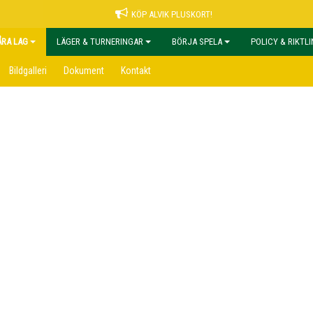
KÖP ALVIK PLUSKORT!
ÅRA LAG
LÄGER & TURNERINGAR
BÖRJA SPELA
POLICY & RIKTL
Bildgalleri
Dokument
Kontakt