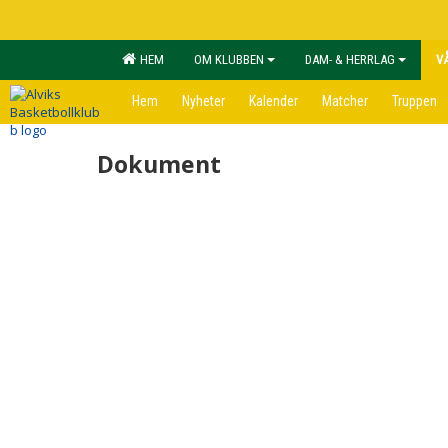
HEM
OM KLUBBEN
DAM- & HERRLAG
V
Hem
Nyheter
Kalender
Matcher
Truppen
Dokument