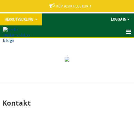
KÖP ALVIK PLUSKORT!
HERRUTVECKLING
LOGGA IN
HEM
NYHETER
KALENDER
MATCHER
TRUPPEN
Kontakt
BILDGALLERI
DOKUMENT
KONTAKT