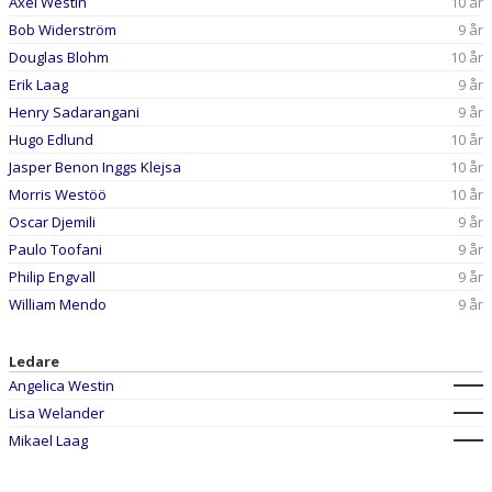
Axel Westin
10 år
Bob Widerström
9 år
Douglas Blohm
10 år
Erik Laag
9 år
Henry Sadarangani
9 år
Hugo Edlund
10 år
Jasper Benon Inggs Klejsa
10 år
Morris Westöö
10 år
Oscar Djemili
9 år
Paulo Toofani
9 år
Philip Engvall
9 år
William Mendo
9 år
Ledare
Angelica Westin
Lisa Welander
Mikael Laag