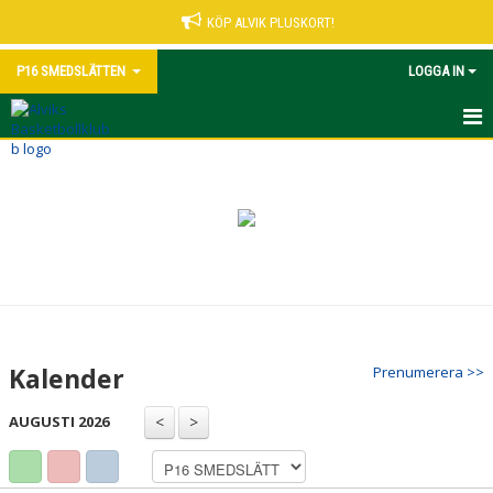
KÖP ALVIK PLUSKORT!
P16 SMEDSLÄTTEN
LOGGA IN
HEM
NYHETER
KALENDER
MATCHER
TRUPPEN
Kalender
Prenumerera >>
BILDGALLERI
AUGUSTI 2026
DOKUMENT
KONTAKT