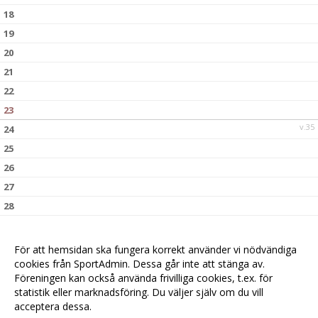
18
19
20
21
22
23
v.35
24
25
26
27
28
29
30
För att hemsidan ska fungera korrekt använder vi nödvändiga
v.36
31
cookies från SportAdmin. Dessa går inte att stänga av.
Föreningen kan också använda frivilliga cookies, t.ex. för
statistik eller marknadsföring. Du väljer själv om du vill
acceptera dessa.